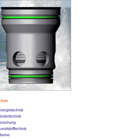
chen
nergietechnik
ördertechnik
orschung
unststofftechnik
arine