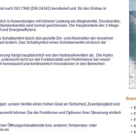
d nach ISO 7368 (DIN 24342) konstruiert und für den Einbau in
lich in Anwendungen mit höherer Leistung als Wegeventile, Druckventile,
e Standardventile sind normal geschlossen. Die Hauptvorteile der 2-Wege-
t und Energieeffizienz.
Schaltsymbol durch das gezielte Ein- und Abschalten der einzelnen
uf ändern. Das Schaltsymbol eines Schieberventils ist durch die
erung hängt hauptsächlich von den Hydraulikventilen ab. Die Hydro
 untersucht nicht nur die Funktionalität und Performance bei neuen
t konsequent und kontinuierlich Innovationen in den Bereichen:
Bran
en unsere Ventile einen hohen Grad an Sicherheit, Zuverlässigkeit und
E
uventil können Sie die Funktionen und Optionen ihrer Steuerung einfach
F
F
scher Öffnungscharakteristik bzw. anderen Temperatur- oder
K
ns an.
M