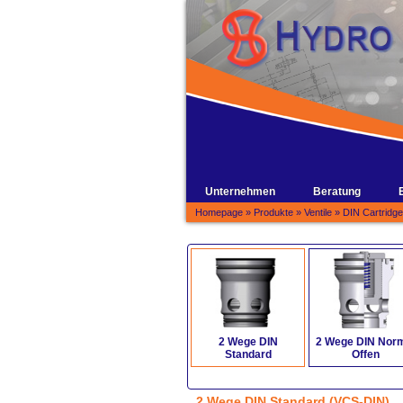
Unternehmen
Beratung
Homepage
»
Produkte
»
Ventile
»
DIN Cartridg
2 Wege DIN
2 Wege DIN Nor
Standard
Offen
2 Wege DIN Standard (VCS-DIN)