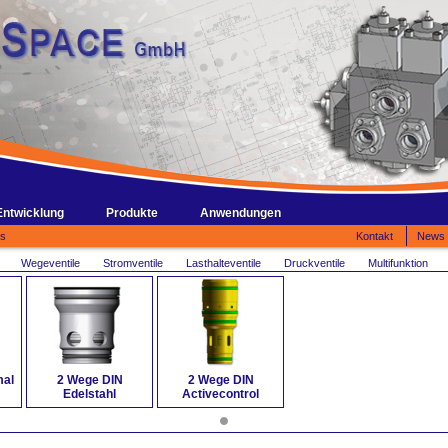
Entwicklung
Produkte
Anwendungen
es
Kontakt
News
Wegeventile
Stromventile
Lasthalteventile
Druckventile
Multifunktion
mal
2 Wege DIN
2 Wege DIN
Edelstahl
Activecontrol