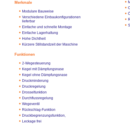
M
Merkmale
O
Modulare Bauweise
Ö
Verschiedene Einbaukonfigurationen
R
lieferbar
S
Einfache und schnelle Montage
Einfache Lagerhaltung
Hohe Dichtheit
Kürzere Stillstandzeit der Maschine
Funktionen
2-Wegesteuerung
Kegel mit Dämpfungsnase
Kegel ohne Dämpfungsnase
Druckminderung
Druckregelung
Drosselfunktion
Durchflussregelung
Wegeventil
Rückschlag-Funktion
Druckbegrenzungsfunktion,
Leckage frei