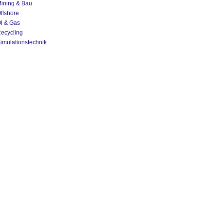
ining & Bau
ffshore
l & Gas
ecycling
imulationstechnik