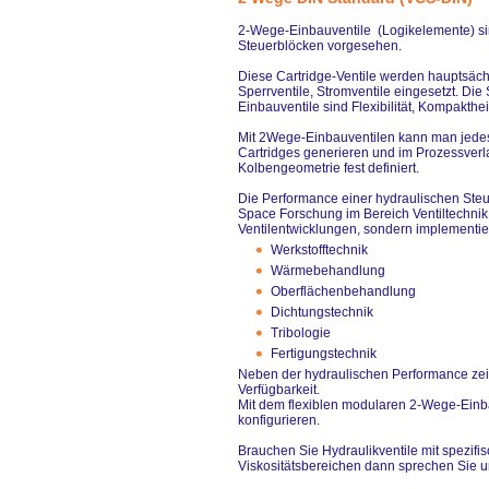
2-Wege-Einbauventile (Logikelemente) sin
Steuerblöcken vorgesehen.
Diese Cartridge-Ventile werden hauptsäch
Sperrventile, Stromventile eingesetzt. Di
Einbauventile sind Flexibilität, Kompakthei
Mit 2Wege-Einbauventilen kann man jedes 
Cartridges generieren und im Prozessverla
Kolbengeometrie fest definiert.
Die Performance einer hydraulischen Steu
Space Forschung im Bereich Ventiltechnik,
Ventilentwicklungen, sondern implementier
Werkstofftechnik
Wärmebehandlung
Oberflächenbehandlung
Dichtungstechnik
Tribologie
Fertigungstechnik
Neben der hydraulischen Performance zeig
Verfügbarkeit.
Mit dem flexiblen modularen 2-Wege-Einba
konfigurieren.
Brauchen Sie Hydraulikventile mit spezifi
Viskositätsbereichen dann sprechen Sie u