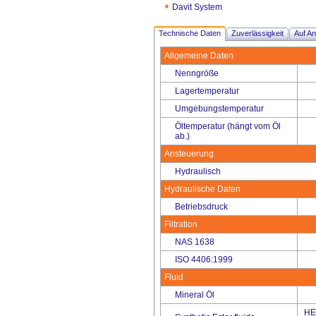
Davit System
Technische Daten
Zuverlässigkeit
Auf An
Allgemeine Daten
Nenngröße
Lagertemperatur
Umgebungstemperatur
Öltemperatur (hängt vom Öl
ab.)
Ansteuerung
Hydraulisch
Hydraulische Daten
Betriebsdruck
Filtration
NAS 1638
ISO 4406:1999
Fluid
Mineral Öl
HE