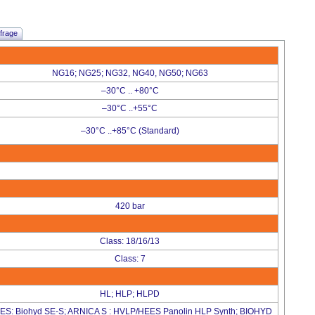
frage
NG16; NG25; NG32, NG40, NG50; NG63
–30°C .. +80°C
–30°C ..+55°C
–30°C ..+85°C (Standard)
420 bar
Class: 18/16/13
Class: 7
HL; HLP; HLPD
ES: Biohyd SE-S; ARNICA S : HVLP/HEES Panolin HLP Synth; BIOHYD