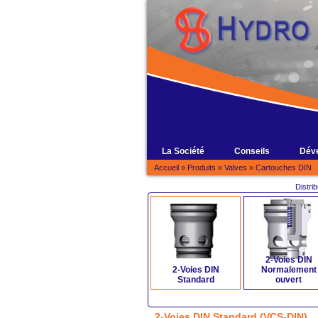
La Société
Conseils
Dév
Accueil
»
Produits
»
Valves
»
Cartouches DIN
Distri
2-Voies DIN
2-Voies DIN
Normalement
Standard
ouvert
2-Voies DIN Standard (VCS-DIN)