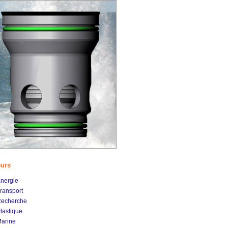
eurs
nergie
ransport
echerche
lastique
arine