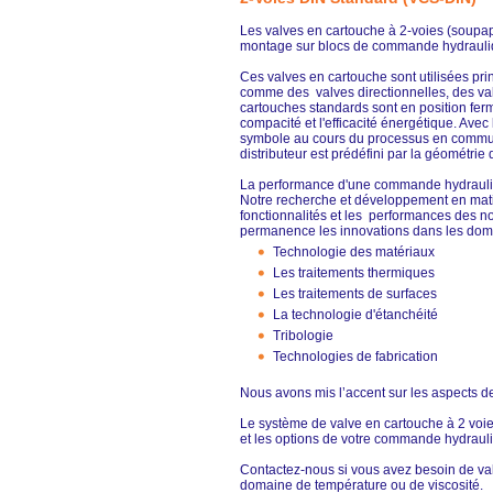
Les valves en cartouche à 2-voies (soupa
montage sur blocs de commande hydrauli
Ces valves en cartouche sont utilisées pri
comme des valves directionnelles, des valv
cartouches standards sont en position fermé
compacité et l'efficacité énergétique. Ave
symbole au cours du processus en commut
distributeur est prédéfini par la géométrie d
La performance d'une commande hydrauliq
Notre recherche et développement en mati
fonctionnalités et les performances des 
permanence les innovations dans les dom
Technologie des matériaux
Les traitements thermiques
Les traitements de surfaces
La technologie d'étanchéité
Tribologie
Technologies de fabrication
Nous avons mis l’accent sur les aspects de l
Le système de valve en cartouche à 2 voies
et les options de votre commande hydraul
Contactez-nous si vous avez besoin de val
domaine de température ou de viscosité.