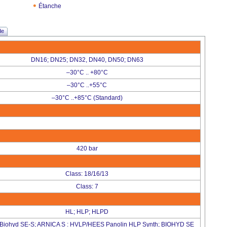
Étanche
de
DN16; DN25; DN32, DN40, DN50; DN63
–30°C .. +80°C
–30°C ..+55°C
–30°C ..+85°C (Standard)
420 bar
Class: 18/16/13
Class: 7
HL; HLP; HLPD
Biohyd SE-S; ARNICA S : HVLP/HEES Panolin HLP Synth; BIOHYD SE