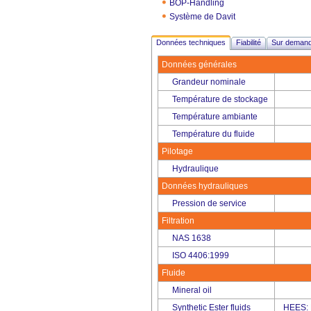
BOP-Handling
Système de Davit
Données techniques
Fiabilité
Sur deman
Données générales
Grandeur nominale
Température de stockage
Température ambiante
Température du fluide
Pilotage
Hydraulique
Données hydrauliques
Pression de service
Filtration
NAS 1638
ISO 4406:1999
Fluide
Mineral oil
Synthetic Ester fluids
HEES: 