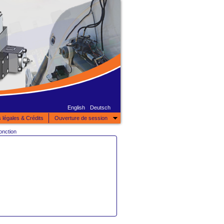
English
Deutsch
 légales & Crédits
Ouverture de session
fonction