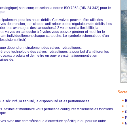
pes logique) sont conçues selon la norme ISO 7368 (DIN 24 342) pour le
que.
ncipalement pour les hauts débits. Ces valves peuvent être utilisées
es de pression, des clapets anti-retour et des régulateurs de débits. Les
e. Les avantages des cartouches à 2 voies sont la flexibilité, la
c les valves en cartouche à 2 voies vous pouvez générer et modifier le
ant individuellement chaque cartouche. Le symbole schématique d'un
es pistons (tiroir).
ue dépend principalement des valves hydrauliques.
ère de technologie des valves hydrauliques a pour but d’améliorer les
nouveaux produits et de mettre en œuvre systématiquement et en
aines de:
Sect
E
a sécurité, la fiabilité, la disponibilité et les performances.
T
 flexible et modulaire vous permet de configurer facilement les fonctions
R
ique.
P
ves avec une caractéristique d’ouverture spécifique ou pour un autre
M