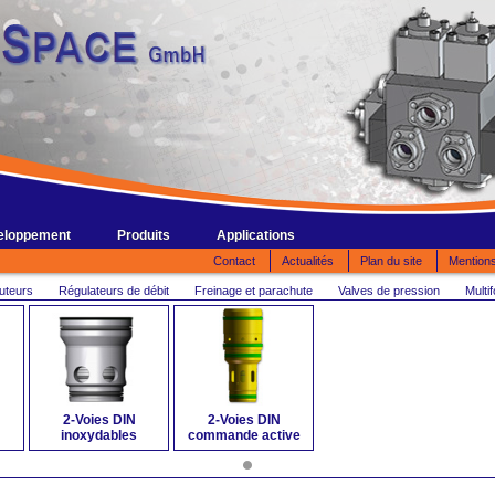
eloppement
Produits
Applications
Contact
Actualités
Plan du site
Mentions
buteurs
Régulateurs de débit
Freinage et parachute
Valves de pression
Multi
2-Voies DIN
2-Voies DIN
inoxydables
commande active