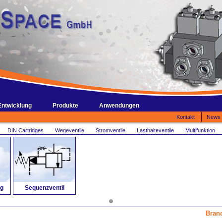
Entwicklung
Produkte
Anwendungen
Kontakt
News
DIN Cartridges
Wegeventile
Stromventile
Lasthalteventile
Multifunktion
g
Sequenzventil
Bran