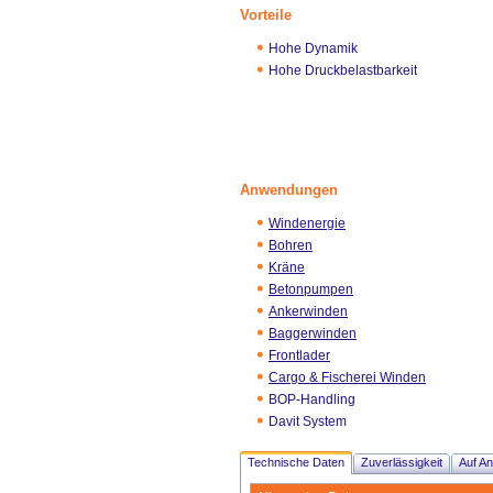
Vorteile
Hohe Dynamik
Hohe Druckbelastbarkeit
Anwendungen
Windenergie
Bohren
Kräne
Betonpumpen
Ankerwinden
Baggerwinden
Frontlader
Cargo & Fischerei Winden
BOP-Handling
Davit System
Technische Daten
Zuverlässigkeit
Auf An