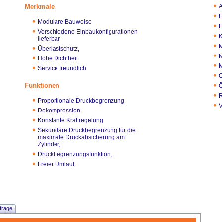
Merkmale
A
E
Modulare Bauweise
F
Verschiedene Einbaukonfigurationen
K
lieferbar
M
Überlastschutz,
M
Hohe Dichtheit
M
Service freundlich
O
Funktionen
Ö
R
Proportionale Druckbegrenzung
V
Dekompression
Konstante Kraftregelung
Sekundäre Druckbegrenzung für die
maximale Druckabsicherung am
Zylinder,
Druckbegrenzungsfunktion,
Freier Umlauf,
frage