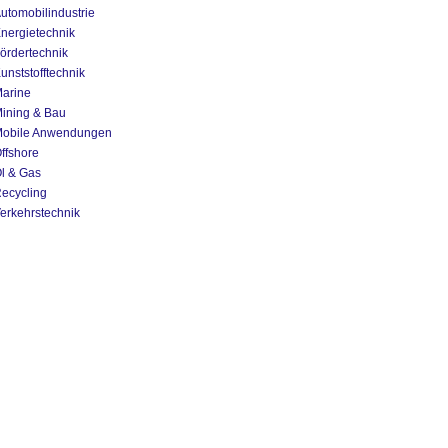
utomobilindustrie
nergietechnik
ördertechnik
unststofftechnik
arine
ining & Bau
obile Anwendungen
ffshore
l & Gas
ecycling
erkehrstechnik