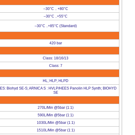
–30°C .. +80°C
–30°C ..+55°C
–30°C ..+85°C (Standard)
420 bar
Class: 18/16/13
Class: 7
HL; HLP; HLPD
ES: Biohyd SE-S; ARNICA S : HVLP/HEES Panolin HLP Synth; BIOHYD
SE
270L/Min @5bar (1:1)
590L/Min @5bar (1:1)
1030L/Min @5bar (1:1)
1510L/Min @5bar (1:1)