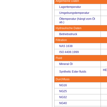
Allgemeine Daten
Lagertemperatur
Umgebungstemperatur
Öltemperatur (hängt vom Öl
ab.)
Hydraulische Daten
Betriebsdruck
Filtration
NAS 1638
ISO 4406:1999
Fluid
Mineral Öl
HE
Synthetic Ester fluids
Durchfluss
NG16
NG25
NG32
NG40