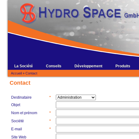
La Société
Conseils
Développement
Produits
Accueil
»
Contact
Contact
Destinataire
*
Objet
Nom et prénom
*
Société
*
E-mail
*
Site Web